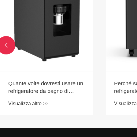

Perché scegliere un
​Hi-Q Te
refrigeratore ad immersione a
riconosci
freddo Premium?
fabbrica c
Visualizza altro >>
Visualizza
d'acqua p
ghiaccio 