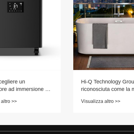
chnology Group
​Dentro l'ascesa del m
uta come la migliore
cinese dei refrigerator
inese di refrigeratori
immersione a freddo:
 altro >>
Visualizza altro >>
er sistemi di bagni di
THERAPY® è all'avan
e terapia del freddo
nell'innovazione