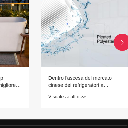

ercato
Chiller da bagno di ghiaccio: la
i a
soluzione di recupero finale per
 Hi-Q
gli atleti
Visualizza altro >>
guardia