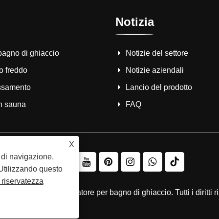
Notizia
 bagno di ghiaccio
Notizie del settore
o freddo
Notizie aziendali
assamento
Lancio del prodotto
n sauna
FAQ
X
a di navigazione,
. Utilizzando questo
a riservatezza
riginale del refrigeratore per bagno di ghiaccio. Tutti i diritti r