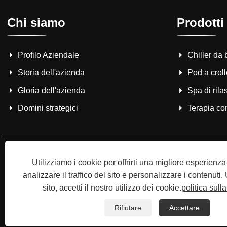
Chi siamo
Prodotti
Profilo Aziendale
Chiller da
Storia dell'azienda
Pod a croll
Gloria dell'azienda
Spa di ril
Domini strategici
Terapia co
Utilizziamo i cookie per offrirti una migliore esperienz
analizzare il traffico del sito e personalizzare i contenuti
sito, accetti il ​​nostro utilizzo dei cookie.
politica sull
Copyright © 2008 Hi-Q Group, l'inventore e produttore o
Rifiutare
Accettare